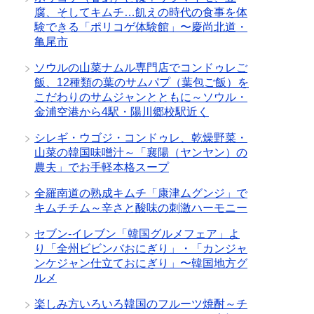
腐、そしてキムチ…飢えの時代の食事を体
験できる「ポリコゲ体験館」〜慶尚北道・
亀尾市
ソウルの山菜ナムル専門店でコンドゥレご
飯、12種類の葉のサムパプ（葉包ご飯）を
こだわりのサムジャンとともに～ソウル・
金浦空港から4駅・陽川郷校駅近く
シレギ・ウゴジ・コンドゥレ、乾燥野菜・
山菜の韓国味噌汁～「襄陽（ヤンヤン）の
農夫」でお手軽本格スープ
全羅南道の熟成キムチ「康津ムグンジ」で
キムチチム～辛さと酸味の刺激ハーモニー
セブン-イレブン「韓国グルメフェア」よ
り「全州ビビンバおにぎり」・「カンジャ
ンケジャン仕立ておにぎり」〜韓国地方グ
ルメ
楽しみ方いろいろ韓国のフルーツ焼酎～チ