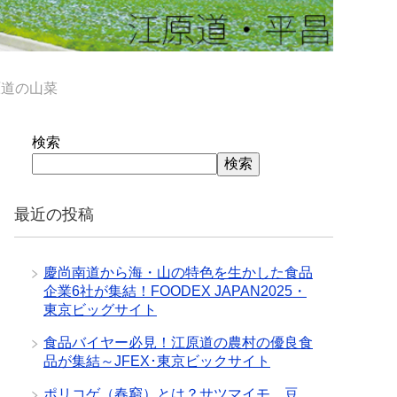
原道の山菜
検索
検索
最近の投稿
慶尚南道から海・山の特色を生かした食品
企業6社が集結！FOODEX JAPAN2025・
東京ビッグサイト
食品バイヤー必見！江原道の農村の優良食
品が集結～JFEX･東京ビックサイト
ポリコゲ（春窮）とは？サツマイモ、豆