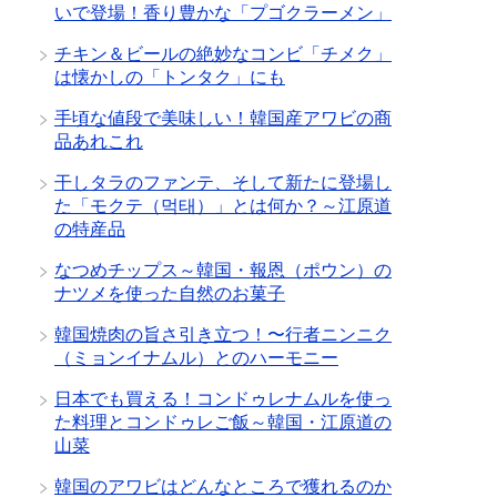
いで登場！香り豊かな「プゴクラーメン」
チキン＆ビールの絶妙なコンビ「チメク」
は懐かしの「トンタク」にも
手頃な値段で美味しい！韓国産アワビの商
品あれこれ
干しタラのファンテ、そして新たに登場し
た「モクテ（먹태）」とは何か？～江原道
の特産品
なつめチップス～韓国・報恩（ポウン）の
ナツメを使った自然のお菓子
韓国焼肉の旨さ引き立つ！〜行者ニンニク
（ミョンイナムル）とのハーモニー
日本でも買える！コンドゥレナムルを使っ
た料理とコンドゥレご飯～韓国・江原道の
山菜
韓国のアワビはどんなところで獲れるのか