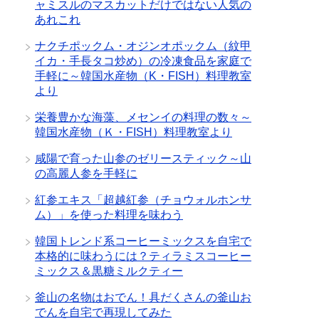
ャミスルのマスカットだけではない人気の
あれこれ
ナクチポックム・オジンオポックム（紋甲
イカ・手長タコ炒め）の冷凍食品を家庭で
手軽に～韓国水産物（K・FISH）料理教室
より
栄養豊かな海藻、メセンイの料理の数々～
韓国水産物（Ｋ・FISH）料理教室より
咸陽で育った山参のゼリースティック～山
の高麗人参を手軽に
紅参エキス「超越紅参（チョウォルホンサ
ム）」を使った料理を味わう
韓国トレンド系コーヒーミックスを自宅で
本格的に味わうには？ティラミスコーヒー
ミックス＆黒糖ミルクティー
釜山の名物はおでん！具だくさんの釜山お
でんを自宅で再現してみた