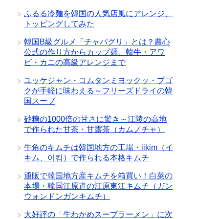
ふるる冷麺を韓国の人気店風にアレンジ、
トッピングしてみた
韓国B級グルメ「チャパグリ」とは？農心
公式の作り方からカップ麺、韓牛・アワ
ビ・カニの高級アレンジまで
ユッケジャン・コムタンミヨックッ・プゴ
クが手軽に味わえる～フリーズドライの韓
国スープ
砂糖の1000倍の甘さに驚き～江陵の高地
で作られた甘茶・甘露茶（カムノチャ）
牛角のキムチは韓国地方の工場・iikim（イ
キム、이킴）で作られる本格キムチ
通販で韓国地方産キムチを箱買い！白菜の
本場・韓国江原道の江原東江キムチ（ガン
ウォンドンガンキムチ）
大好評の「牛わかめスープラーメン」に次