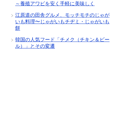
～養殖アワビを安く手軽に美味しく
江原道の田舎グルメ、モッチモチのじゃが
いも料理〜じゃがいもチヂミ・じゃがいも
餅
韓国の人気フード「チメク（チキン＆ビー
ル）」とその変遷